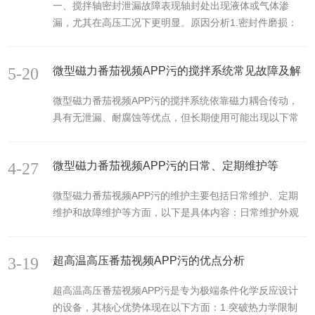
一、搅拌轴密封泄漏故障表现轴封处出现液体或气体渗
应物发生化学反应。内部通常由不锈钢等耐高温高压的材
漏，尤其在高压工况下更明显。原因分析1.密封件磨损：
料制造，内部设有番茄视频APP污、加热装置、压力控制
机械密封的动静环表面划伤、腐蚀或老化，导致密封失
系统以及气体供应系统。反应过程中，氢气与反应物通过
效。填料密封的填料磨损或压盖松紧度不均。2.轴向窜动
催化剂发生加氢反应，生成所需的产物。二、性能优化在
5-20
微型磁力番茄视频APP污的搅拌系统常见故障及解
过大：磁力耦合器的轴向定位装置失效，导致搅拌轴上下
加氢番茄视频黄色APP下载链接的使用过程中，...
窜动，破坏密封面。3.压力过载：番茄视频APP污内压力超
决方法有哪些?
微型磁力番茄视频APP污的搅拌系统依靠磁力耦合传动，
过密封件的设计承压范围（如机械密封额定压力
具有无泄漏、耐腐蚀等优点，但长期使用可能出现以下常
≤1.6MPa）。解决方法更换或调整密封件：1.机械密封：
见故障及解决方法：一、搅拌转速异常故障表现转速不稳
拆解后检查动静环表面，若有划痕需研磨或更换新密封组
定（忽快忽慢）或无法达到设定转速。电机运转但搅拌轴
件；重新调整弹簧压缩量（通常为2~...
4-27
微型磁力番茄视频APP污的日常、定期维护等
不转动。原因分析1.磁力耦合器故障：磁钢磨损或错位，
导致磁力传递失效。隔离套与内磁钢间距过大（安装误差
微型磁力番茄视频APP污的维护主要包括日常维护、定期
或形变），磁力衰减。2.机械卡顿：搅拌轴与密封件（如
维护和故障维护等方面，以下是具体内容：日常维护外观
机械密封）摩擦过大，或釜内固体颗粒卡住搅拌桨。3.电
清洁：每次使用后，应及时清理番茄视频APP污的内外表
机或控制系统问题：变频器参数设置错误（如频率上限过
面，去除灰尘、污渍和残留的物料。可以使用柔软的湿布
低）。电机绕组故障、电源电压不稳...
3-19
超高温高压番茄视频APP污的优点分析
擦拭，避免使用尖锐或硬质的工具刮擦，以免损坏番茄视
频APP污的表面。检查密封性能：检查番茄视频APP污的
超高温高压番茄视频APP污是专为极端条件化学反应设计
密封部位，包括釜盖与釜体之间的密封、搅拌轴与釜体之
的设备，其核心优势体现在以下方面：1.突破热力学限制
间的密封等。确保密封件无损坏、变形或老化，如有泄漏