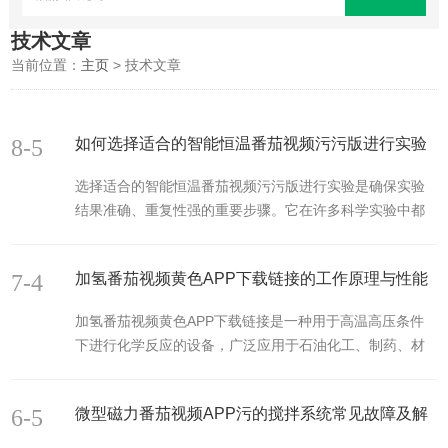
技术文章
当前位置：
主页
> 技术文章
8-5
如何选择适合的智能恒温番茄视频污污版进行实验
选择适合的智能恒温番茄视频污污版进行实验是确保实验
结果准确、重复性强的重要步骤。它在许多科学实验中都
扮演着重要角色，尤其是在化学、生物和材料科学领域。
它们能够提供稳定的加热和精准的温控，从而为实验提供
7-4
加氢番茄视频黄色APP下载链接的工作原理与性能
理想的环境条件。下面将从多个方面探讨如何选择合适的
智能恒温番茄视频污污版。一、温度范围和控制精度实验
优化
加氢番茄视频黄色APP下载链接是一种用于高温高压条件
中所需的温度范围是选择的基本考虑因素。不同的实验可
下进行化学反应的设备，广泛应用于石油化工、制药、材
能需要不同的加热温度，因此，首先要明确实验对温度的
料合成等领域。其主要作用是利用氢气作为还原剂，在催
具体需求。通常可以在一定的温度范围内进行精确控制，
化剂的作用下进行加氢反应，如油脂加氢、芳烃加氢等。
常见的温度范围在常温到几百摄氏度之间。因此，选...
6-5
微型磁力番茄视频APP污的搅拌系统常见故障及解
一、工作原理加氢番茄视频黄色APP下载链接的基本工作
原理是在封闭的容器内，使用氢气在高温高压环境下与反
决方法