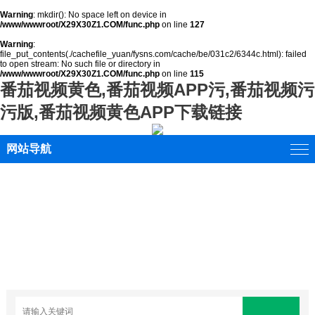
Warning
: mkdir(): No space left on device in
/www/wwwroot/X29X30Z1.COM/func.php
on line
127
Warning
:
file_put_contents(./cachefile_yuan/fysns.com/cache/be/031c2/6344c.html): failed
to open stream: No such file or directory in
/www/wwwroot/X29X30Z1.COM/func.php
on line
115
番茄视频黄色,番茄视频APP污,番茄视频污
污版,番茄视频黄色APP下载链接
网站导航