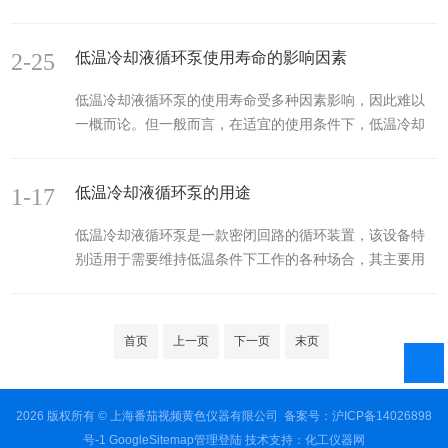
超临界环境：可在超临界流体（如超临界水、CO₂）中运
现象，应及时更换密封件。检查搅拌系统：观察搅拌轴的
行，大幅提升反应物溶解度与传质效率，加速反应进程。
转动是否平稳，有无异常噪音或卡顿现象。检查搅拌桨是
2-25
低温冷却液循环泵使用寿命的影响因素
极端条件模拟：复现地球深部（高温高压）或行星内核环
否松动或损坏...
境，推动地质化学、天体物理研究。2.材料性能好耐高温
低温冷却液循环泵的使用寿命受多种因素影响，因此难以
高压结构：采用特种合金（如Inconel、哈氏合金）或陶
一概而论。但一般而言，在适宜的使用条件下，低温冷却
瓷，耐受1000℃以上高温及数百MPa压力。耐腐蚀设计：
液循环泵可运行多年，甚至十年以上。以下是影响低温冷
内壁涂层或特殊衬里（如铂金、碳化硅）抵御强酸、强氧
却液循环泵使用寿命的主要因素：使用环境：良好的使用
化性介质侵蚀。3.安...
1-17
低温冷却液循环泵的用途
环境可以显著延长低温冷却液循环泵的使用寿命。例如，
将其安装在温度控制良好、干燥和无日晒的自然环境中，
低温冷却液循环泵是一款密闭回路的循环装置，该设备特
可以避免因阳光照射、工作温度过高或环境湿冷等因素导
别适用于需要维持低温条件下工作的各种场合，其主要用
致的设备损耗。介质选择：选择合适的液体介质对低温冷
途广泛，包括但不限于以下几个方面：一、实验研究在科
却液循环泵的使用寿命至关重要。建议使用纯水、酒精或
学研究领域，低温冷却液循环泵通常用于提供恒温环境支
防冻液等合适的液体介质，并避免...
持，确保实验过程的稳定性和可重复性。它广泛应用于化
首页
上一页
下一页
末页
学实验、生物医学研究、材料测试等各种实验研究，为科
研人员提供了*的支持。例如，在生物制药领域，低温冷却
液循环泵能够为生物制药番茄视频APP污提供稳定的低温
2026 版权所有 © 上海番茄视频黄色仪器有限公司
备案号：沪ICP备14026898
环境，确保药物生产的纯净度和安全性。二、工业制造在
号-1
GoogleSitemap
管理登陆
技术支持：
化工仪器网