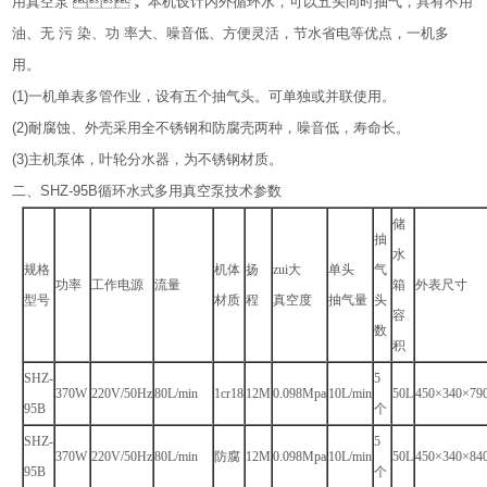
用真空泵
，
本机设计内外循环水，可以五头同时抽气，具有不用
油、无
污
染、功
率大、噪音低、方便灵活，节水省电等优点，一机多
用。
(1)
一机单表多管作业，设有五个抽气头。可单独或并联使用。
(2)
耐腐蚀、外壳采用全不锈钢和防腐壳两种，噪音低，寿命长。
(3)
主机泵体，叶轮分水器，为不锈钢材质。
二、
SHZ-95B
循环水式多用真空泵技术参数
储
抽
水
规格
机体
扬
zui大
单头
气
功率
工作电源
流量
箱
外表尺寸
型号
材质
程
真空度
抽气量
头
容
数
积
SHZ-
5
370W
220V/50Hz
80L/min
1cr18
12M
0.098Mpa
10L/min
50L
450
×340×79
95B
个
SHZ-
5
370W
220V/50Hz
80L/min
防腐
12M
0.098Mpa
10L/min
50L
450
×340×84
95B
个