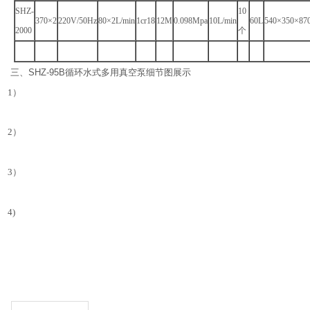
SHZ-
10
370
×2
220V/50Hz
80
×2L/min
1cr18
12M
0.098Mpa
10L/min
60L
540
×350×87
2000
个
三、
SHZ-95B
循环水式多用真空泵细节图展示
1）
2）
3）
4)